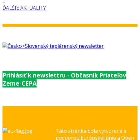
...
ĎALŠIE AKTUALITY
Prihlásiť k newslettru - Občasník Priateľov
Zeme-CEPA
Táto stránka bola vytvorená s
podporou Európskej únie a Open