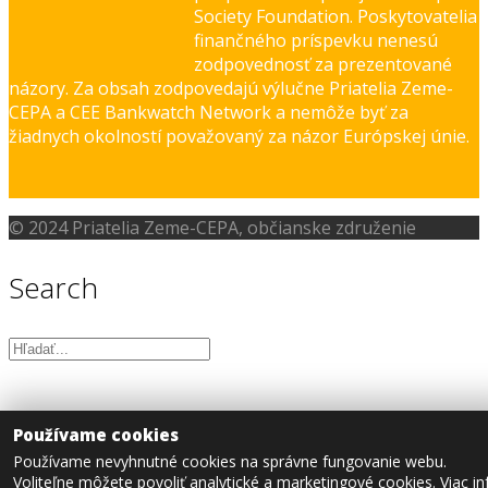
Society Foundation. Poskytovatelia
finančného príspevku nenesú
zodpovednosť za prezentované
názory. Za obsah zodpovedajú výlučne Priatelia Zeme-
CEPA a CEE Bankwatch Network a nemôže byť za
žiadnych okolností považovaný za názor Európskej únie.
© 2024 Priatelia Zeme-CEPA, občianske združenie
Search
Používame cookies
Používame nevyhnutné cookies na správne fungovanie webu.
Voliteľne môžete povoliť analytické a marketingové cookies. Viac in